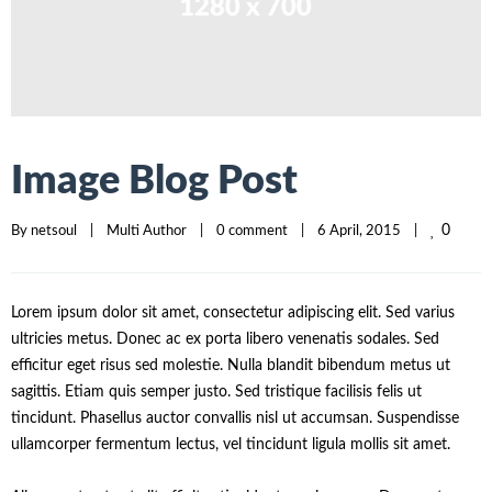
Image Blog Post
0
By 
netsoul
|
Multi Author
|
0 comment
|
6 April, 2015    
|
Lorem ipsum dolor sit amet, consectetur adipiscing elit. Sed varius
ultricies metus. Donec ac ex porta libero venenatis sodales. Sed
efficitur eget risus sed molestie. Nulla blandit bibendum metus ut
sagittis. Etiam quis semper justo. Sed tristique facilisis felis ut
tincidunt. Phasellus auctor convallis nisl ut accumsan. Suspendisse
ullamcorper fermentum lectus, vel tincidunt ligula mollis sit amet.