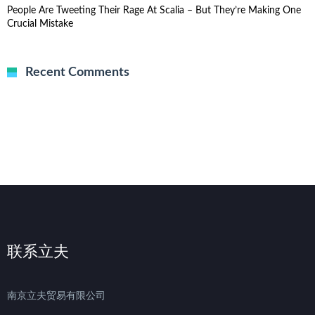
People Are Tweeting Their Rage At Scalia – But They’re Making One
Crucial Mistake
Recent Comments
联系立夫
南京立夫贸易有限公司