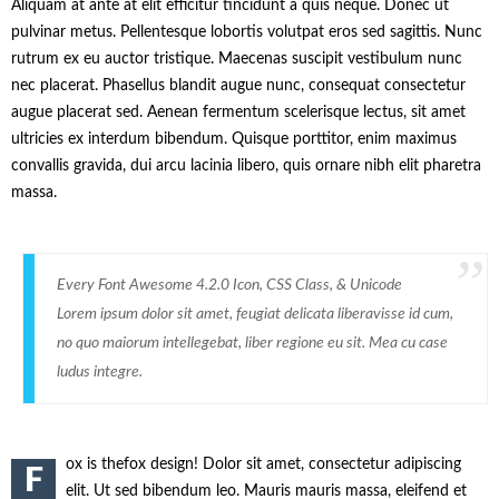
Aliquam at ante at elit efficitur tincidunt a quis neque. Donec ut
pulvinar metus. Pellentesque lobortis volutpat eros sed sagittis. Nunc
rutrum ex eu auctor tristique. Maecenas suscipit vestibulum nunc
nec placerat. Phasellus blandit augue nunc, consequat consectetur
augue placerat sed. Aenean fermentum scelerisque lectus, sit amet
ultricies ex interdum bibendum. Quisque porttitor, enim maximus
convallis gravida, dui arcu lacinia libero, quis ornare nibh elit pharetra
massa.
Every Font Awesome 4.2.0 Icon, CSS Class, & Unicode
Lorem ipsum dolor sit amet, feugiat delicata liberavisse id cum,
no quo maiorum intellegebat, liber regione eu sit. Mea cu case
ludus integre.
ox is thefox design! Dolor sit amet, consectetur adipiscing
F
elit. Ut sed bibendum leo. Mauris mauris massa, eleifend et